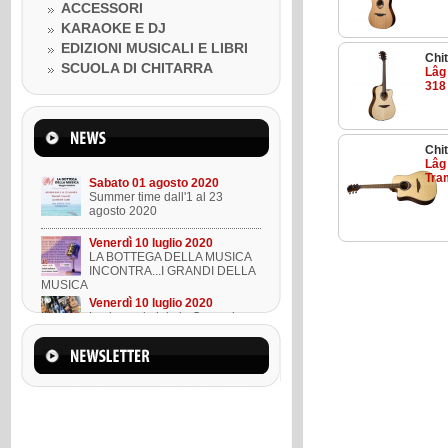
Venerdì 10 luglio 2020
ACCESSORI
LA BOTTEGA DELLA MUSICA
KARAOKE E DJ
INCONTRA...I GRANDI DELLA
MUSICA
EDIZIONI MUSICALI E LIBRI
Chit
Venerdì 10 luglio 2020
SCUOLA DI CHITARRA
Lâg
Lezione ukulele in Omaggio
318
Mercoledì 22 marzo 2023
Suono l'ukulele in 8 lezioni
Chit
Lâg
Tra
Sabato 01 agosto 2020
Summer time dall'1 al 23
agosto 2020
Venerdì 10 luglio 2020
LA BOTTEGA DELLA MUSICA
INCONTRA...I GRANDI DELLA
MUSICA
Venerdì 10 luglio 2020
Lezione ukulele in Omaggio
Mercoledì 22 marzo 2023
Suono l'ukulele in 8 lezioni
Sabato 01 agosto 2020
Summer time dall'1 al 23