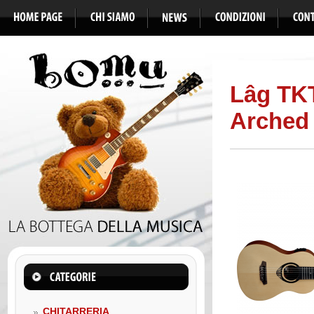
Lâg TKT
Arched
CHITARRERIA