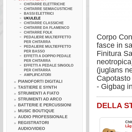
CHITARRE ELETTRICHE
CHITARRE SEMIACUSTICHE
BASSI ELETTRICI
UKULELE
CHITARRE CLASSICHE
CHITARRE DA FLAMENCO
CHITARRE FOLK
Corpo Conc
PEDALIERE MULTIEFFETTO
PER CHITARRA
fasce in s
PEDALIERE MULTIEFFETTO
PER BASSO
Finitura S
EFFETTI A DOPPIO PEDALE
neotropica
PER CHITARRA
EFFETTI A PEDALE SINGOLO
(juglans n
PER CHITARRA
AMPLIFICATORI
Capotasto 
PIANOFORTI DIGITALI
- Gigbag i
TASTIERE E SYNTH
STRUMENTI A FIATO
STRUMENTI AD ARCO
DELLA S
BATTERIE E PERCUSSIONI
MUSIC BOUTIQUE
AUDIO PROFESSIONALE
Chit
REGISTRATORI
Lâg
AUDIO/VIDEO