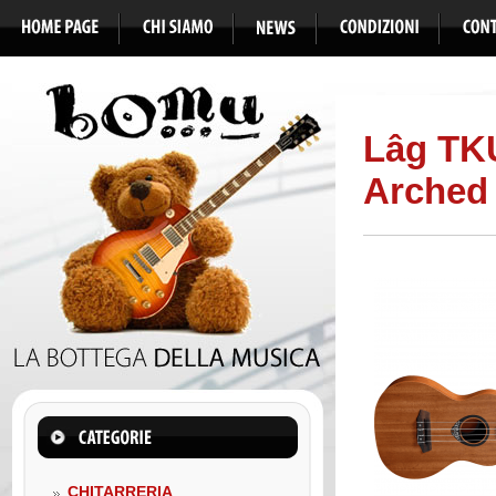
Lâg TKU
Arched
CHITARRERIA