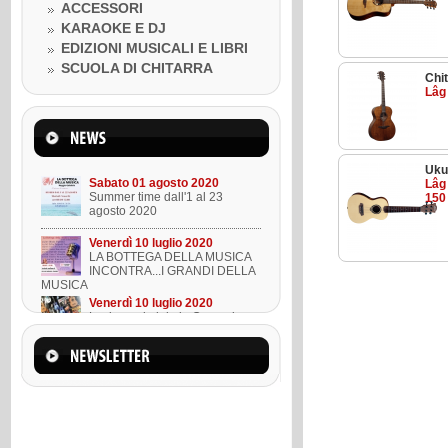
Venerdì 10 luglio 2020
ACCESSORI
LA BOTTEGA DELLA MUSICA
KARAOKE E DJ
INCONTRA...I GRANDI DELLA
MUSICA
EDIZIONI MUSICALI E LIBRI
Venerdì 10 luglio 2020
SCUOLA DI CHITARRA
Lezione ukulele in Omaggio
Chit
Lâg
Mercoledì 22 marzo 2023
Suono l'ukulele in 8 lezioni
Uku
Sabato 01 agosto 2020
Lâg
Summer time dall'1 al 23
150
agosto 2020
Venerdì 10 luglio 2020
LA BOTTEGA DELLA MUSICA
INCONTRA...I GRANDI DELLA
MUSICA
Venerdì 10 luglio 2020
Lezione ukulele in Omaggio
Mercoledì 22 marzo 2023
Suono l'ukulele in 8 lezioni
Sabato 01 agosto 2020
Summer time dall'1 al 23