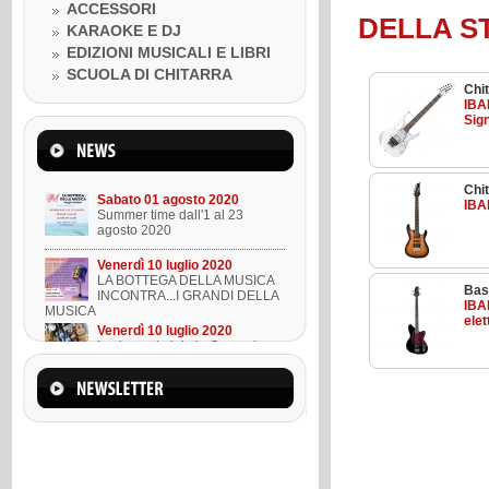
Venerdì 10 luglio 2020
ACCESSORI
LA BOTTEGA DELLA MUSICA
DELLA S
KARAOKE E DJ
INCONTRA...I GRANDI DELLA
MUSICA
EDIZIONI MUSICALI E LIBRI
Venerdì 10 luglio 2020
SCUOLA DI CHITARRA
Lezione ukulele in Omaggio
Chit
IBA
Sig
Mercoledì 22 marzo 2023
Suono l'ukulele in 8 lezioni
Chit
Sabato 01 agosto 2020
IBA
Summer time dall'1 al 23
agosto 2020
Venerdì 10 luglio 2020
LA BOTTEGA DELLA MUSICA
Bass
INCONTRA...I GRANDI DELLA
IBA
MUSICA
elet
Venerdì 10 luglio 2020
Lezione ukulele in Omaggio
Mercoledì 22 marzo 2023
Suono l'ukulele in 8 lezioni
Sabato 01 agosto 2020
Summer time dall'1 al 23