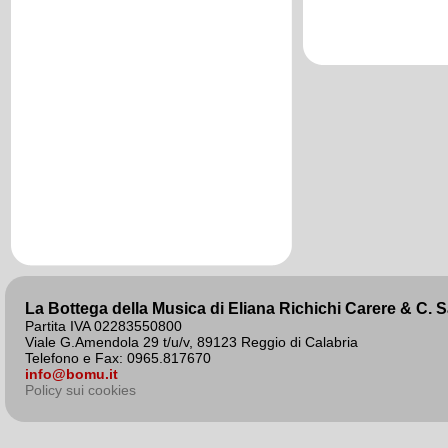
agosto 2020
La Bottega della Musica di Eliana Richichi Carere & C. 
Partita IVA 02283550800
Viale G.Amendola 29 t/u/v, 89123 Reggio di Calabria
Telefono e Fax: 0965.817670
info@bomu.it
Policy sui cookies