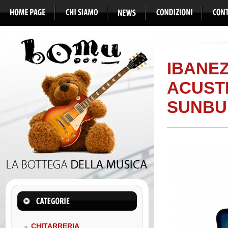
IBANEZ
ACUST
SUNBU
CHITARRERIA