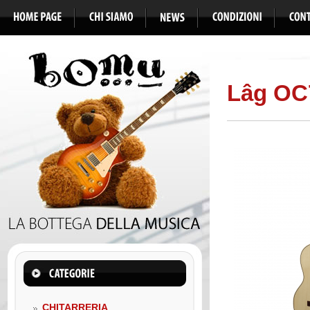
Lâg OC7
CHITARRERIA