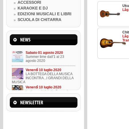
Venerdì 10 luglio 2020
ACCESSORI
LA BOTTEGA DELLA MUSICA
Uku
KARAOKE E DJ
INCONTRA...I GRANDI DELLA
Lâg
MUSICA
EDIZIONI MUSICALI E LIBRI
Venerdì 10 luglio 2020
SCUOLA DI CHITARRA
Lezione ukulele in Omaggio
Chit
Mercoledì 22 marzo 2023
Lâg
Suono l'ukulele in 8 lezioni
Tra
Sabato 01 agosto 2020
Summer time dall'1 al 23
agosto 2020
Venerdì 10 luglio 2020
LA BOTTEGA DELLA MUSICA
INCONTRA...I GRANDI DELLA
MUSICA
Venerdì 10 luglio 2020
Lezione ukulele in Omaggio
Mercoledì 22 marzo 2023
Suono l'ukulele in 8 lezioni
Sabato 01 agosto 2020
Summer time dall'1 al 23