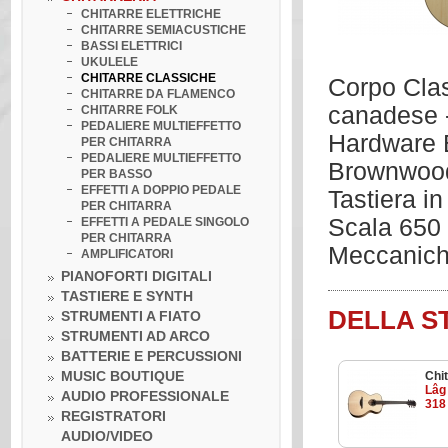
CHITARRE ELETTRICHE
CHITARRE SEMIACUSTICHE
BASSI ELETTRICI
UKULELE
CHITARRE CLASSICHE
Corpo Clas
CHITARRE DA FLAMENCO
canadese -
CHITARRE FOLK
PEDALIERE MULTIEFFETTO
Hardware B
PER CHITARRA
PEDALIERE MULTIEFFETTO
Brownwood 
PER BASSO
EFFETTI A DOPPIO PEDALE
Tastiera i
PER CHITARRA
Scala 650 
EFFETTI A PEDALE SINGOLO
PER CHITARRA
Meccanich
AMPLIFICATORI
PIANOFORTI DIGITALI
TASTIERE E SYNTH
DELLA S
STRUMENTI A FIATO
STRUMENTI AD ARCO
BATTERIE E PERCUSSIONI
MUSIC BOUTIQUE
Chit
Lâg
AUDIO PROFESSIONALE
318
REGISTRATORI
AUDIO/VIDEO