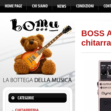
BOSS AW
chitarra
CHITARRERIA