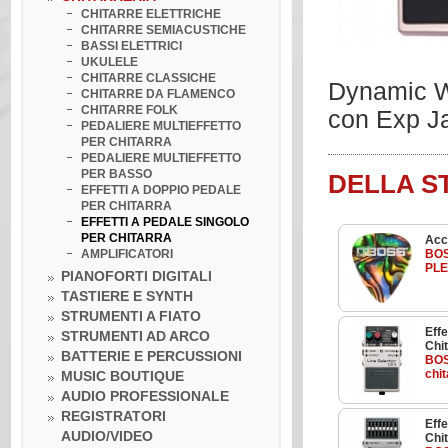
CHITARRE ELETTRICHE
CHITARRE SEMIACUSTICHE
BASSI ELETTRICI
UKULELE
CHITARRE CLASSICHE
Dynamic Wa
CHITARRE DA FLAMENCO
CHITARRE FOLK
con Exp J
PEDALIERE MULTIEFFETTO
PER CHITARRA
PEDALIERE MULTIEFFETTO
PER BASSO
DELLA S
EFFETTI A DOPPIO PEDALE
PER CHITARRA
EFFETTI A PEDALE SINGOLO
PER CHITARRA
Acc
AMPLIFICATORI
BO
PL
PIANOFORTI DIGITALI
TASTIERE E SYNTH
STRUMENTI A FIATO
Effe
STRUMENTI AD ARCO
Chi
BATTERIE E PERCUSSIONI
BOS
chit
MUSIC BOUTIQUE
AUDIO PROFESSIONALE
REGISTRATORI
Effe
AUDIO/VIDEO
Chi