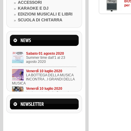
Venerdì 10 luglio 2020
BOS
ACCESSORI
LA BOTTEGA DELLA MUSICA
per
KARAOKE E DJ
INCONTRA...I GRANDI DELLA
MUSICA
EDIZIONI MUSICALI E LIBRI
Venerdì 10 luglio 2020
SCUOLA DI CHITARRA
Lezione ukulele in Omaggio
Mercoledì 22 marzo 2023
Suono l'ukulele in 8 lezioni
Sabato 01 agosto 2020
Summer time dall'1 al 23
agosto 2020
Venerdì 10 luglio 2020
LA BOTTEGA DELLA MUSICA
INCONTRA...I GRANDI DELLA
MUSICA
Venerdì 10 luglio 2020
Lezione ukulele in Omaggio
Mercoledì 22 marzo 2023
Suono l'ukulele in 8 lezioni
Sabato 01 agosto 2020
Summer time dall'1 al 23