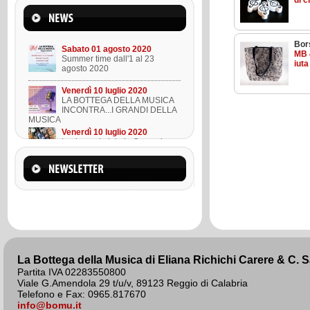
di c
Mercoledì 22 marzo 2023
Suono l'ukulele in 8 lezioni
Bor
Sabato 01 agosto 2020
MB 
Summer time dall'1 al 23
iuta
agosto 2020
Venerdì 10 luglio 2020
LA BOTTEGA DELLA MUSICA
INCONTRA...I GRANDI DELLA
MUSICA
Venerdì 10 luglio 2020
Lezione ukulele in Omaggio
Mercoledì 22 marzo 2023
Suono l'ukulele in 8 lezioni
Sabato 01 agosto 2020
Summer time dall'1 al 23
agosto 2020
La Bottega della Musica di Eliana Richichi Carere & C. 
Partita IVA 02283550800
Viale G.Amendola 29 t/u/v, 89123 Reggio di Calabria
Telefono e Fax: 0965.817670
info@bomu.it