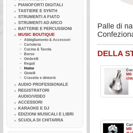
PIANOFORTI DIGITALI
TASTIERE E SYNTH
STRUMENTI A FIATO
STRUMENTI AD ARCO
Palle di n
BATTERIE E PERCUSSIONI
Confezion
MUSIC BOUTIQUE
Abbigliamento & Accessori
Cartoleria
Cucina & Tavola
DELLA S
Borse
Ombrelli
Regali
Home
Cuc
Gioielli
MB 
Cravatte e dintorni
chit
AUDIO PROFESSIONALE
REGISTRATORI
AUDIO/VIDEO
Venerdì 10 luglio 2020
ACCESSORI
LA BOTTEGA DELLA MUSICA
KARAOKE E DJ
INCONTRA...I GRANDI DELLA
MUSICA
EDIZIONI MUSICALI E LIBRI
Venerdì 10 luglio 2020
SCUOLA DI CHITARRA
Lezione ukulele in Omaggio
Cart
MB 