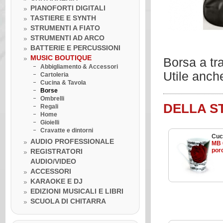
PIANOFORTI DIGITALI
TASTIERE E SYNTH
STRUMENTI A FIATO
STRUMENTI AD ARCO
BATTERIE E PERCUSSIONI
MUSIC BOUTIQUE
Borsa a tra
Abbigliamento & Accessori
Utile anche
Cartoleria
Cucina & Tavola
Borse
Ombrelli
DELLA S
Regali
Home
Gioielli
Cravatte e dintorni
Cuc
AUDIO PROFESSIONALE
MB 
por
REGISTRATORI
AUDIO/VIDEO
Venerdì 10 luglio 2020
ACCESSORI
LA BOTTEGA DELLA MUSICA
KARAOKE E DJ
INCONTRA...I GRANDI DELLA
MUSICA
EDIZIONI MUSICALI E LIBRI
Venerdì 10 luglio 2020
SCUOLA DI CHITARRA
Lezione ukulele in Omaggio